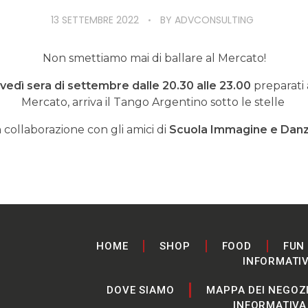
13 SETTEMBRE 2022
BY
ADVCONSULTING
Non smettiamo mai di ballare al Mercato!
iovedì sera di settembre
dalle 20.30 alle 23.00
preparati 
Mercato, arriva il Tango Argentino sotto le stelle
n collaborazione con gli amici di
Scuola Immagine e Dan
HOME
SHOP
FOOD
FUN
INFORMATI
DOVE SIAMO
MAPPA DEI NEGOZ
INFORMATIVA