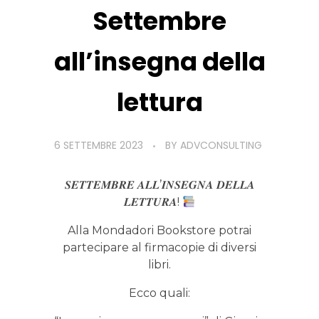
Settembre
all’insegna della
lettura
6 SETTEMBRE 2023
BY
ADVCONSULTING
𝑺𝑬𝑻𝑻𝑬𝑴𝑩𝑹𝑬 𝑨𝑳𝑳’𝑰𝑵𝑺𝑬𝑮𝑵𝑨 𝑫𝑬𝑳𝑳𝑨
𝑳𝑬𝑻𝑻𝑼𝑹𝑨!
Alla Mondadori Bookstore potrai
partecipare al firmacopie di diversi
libri.
Ecco quali: